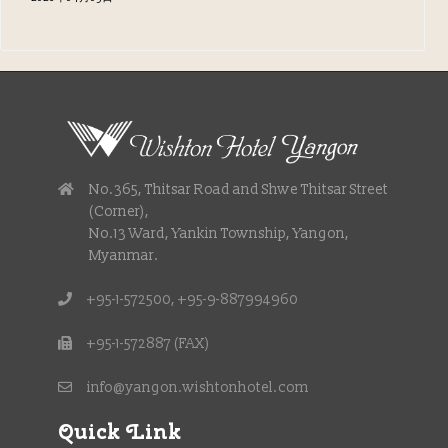
No.365, Thitsar Road and Shwe Thitsar Street
(Corner),
No.13 Ward, Yankin Township, Yangon,
Myanmar.
+95-1-572500, +95-9-887994960
+95-1-572887 (FAX)
info@yangon.wishtonhotel.com
Quick Link