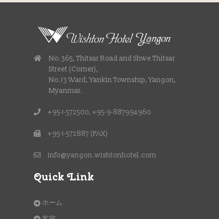
No.365, Thitsar Road and Shwe Thitsar
Street (Corner),
No.13 Ward, Yankin Township, Yangon,
Myanmar.
+95-1-572500, +95-9-887994960
+95-1-572887 (FAX)
info@yangon.wishtonhotel.com
Quick Link
ホーム
客室