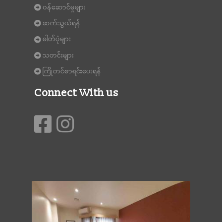
၀န်ဆောင်မှုများ
ဆက်သွယ်ရန်
ဓါတ်ပုံများ
သတင်းများ
ကြိုတင်စာရင်းပေးရန်
Connect With us