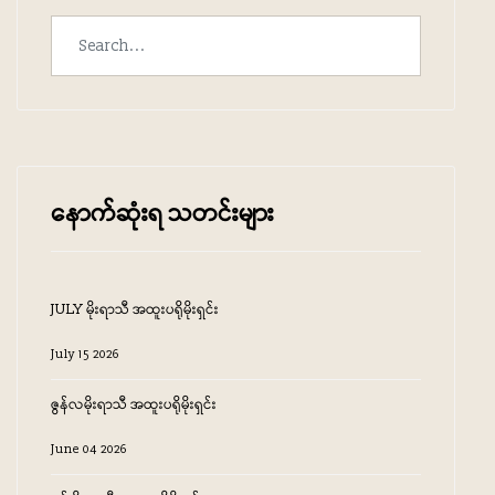
‌နောက်ဆုံးရ သတင်းများ
JULY မိုးရာသီ အထူးပရိုမိုးရှင်း
July 15 2026
ဇွန်လမိုးရာသီ အထူးပရိုမိုးရှင်း
June 04 2026