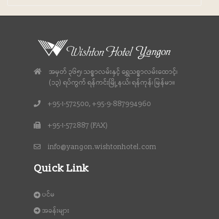
အမှတ် ၃၆၅၊ သစ္စာလမ်းနှင့် ရွှေသစ္စာလမ်းထောင့်၊
(၁၃) ရပ်ကွက် ရန်ကင်းမြို့နယ်၊ ရန်ကုန်၊ မြန်မာ။
+95-1-572500, +95-9-887994960
+95-1-572887 (FAX)
info@yangon.wishtonhotel.com
Quick Link
ပင်မ
အခန်းများ