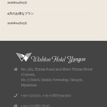
2026年04月05日
4月のお得なプラン
2026年04月05日
No.365, Thitsar Road and Shwe Thitsar Street
(Corner),
No.13 Ward, Yankin Township, Yangon,
Myanmar.
+95-1-572500, +95-9-887994960
+95-1-572887 (FAX)