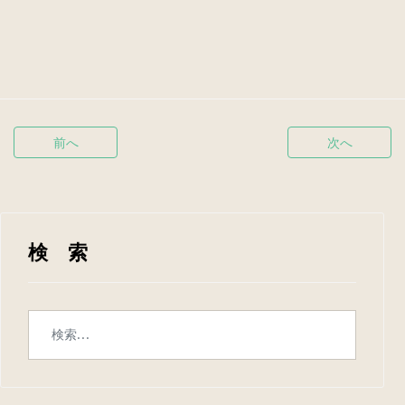
前へ
次へ
検 索