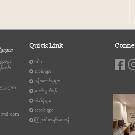
Quick Link
Conne
ွှေသစ္စာ
ပင်မ
ရန်ကင်း
အခန်းများ
၀န်ဆောင်မှုများ
87994960
ဆက်သွယ်ရန်
ဓါတ်ပုံများ
သတင်းများ
hotel.com
ကြိုတင်စာရင်းပေးရန်