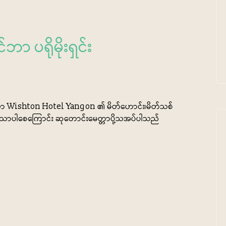
 ပရိုမိုးရှင်း
ြသော Wishton Hotel Yangon ၏ မိတ်ဟောင်း၊မိတ်သစ်
ျမ်းသာပါစေကြောင်း ဆုတောင်းမေတ္တာပို့သအပ်ပါသည်