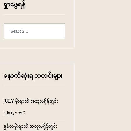
ရှာဖွေရန်
‌နောက်ဆုံးရ သတင်းများ
JULY မိုးရာသီ အထူးပရိုမိုးရှင်း
July 15 2026
ဇွန်လမိုးရာသီ အထူးပရိုမိုးရှင်း