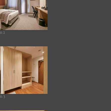
m 2
m 3