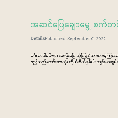
အဆင်ပြေချောမွေ့ စက်တင်ဘာ
Details
Published: September 01 2022
မင်္ဂလာပါခင်ဗျာ။ အစဉ်အမြဲ ယုံကြည်အားပေးခဲ့က
ဧည့်သည်တော်အားလုံး ကိုယ်၊စိတ်နှစ်ပါး ကျန်းမာ၊ခ