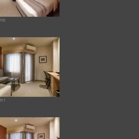
win
m 1