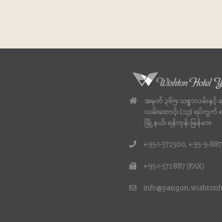
အမှတ် ၃၆၅၊ သစ္စာလမ်းနှင့် ရ
လမ်းထောင့်၊ (၁၃) ရပ်ကွက် 
မြို့နယ်၊ ရန်ကုန်၊ မြန်မာ။
+95-1-572500, +95-9-8
+95-1-572887 (FAX)
info@yangon.wishton