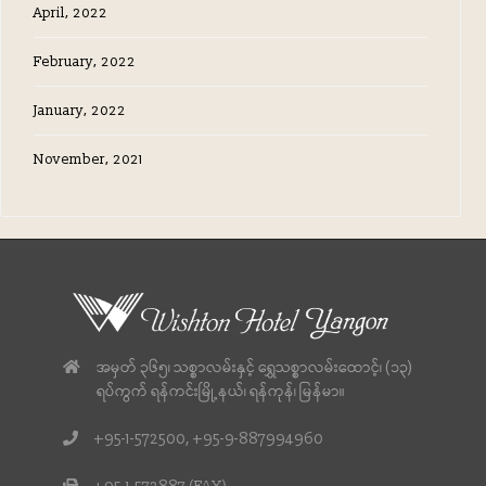
April, 2022
February, 2022
January, 2022
November, 2021
အမှတ် ၃၆၅၊ သစ္စာလမ်းနှင့် ရွှေသစ္စာလမ်းထောင့်၊ (၁၃)
ရပ်ကွက် ရန်ကင်းမြို့နယ်၊ ရန်ကုန်၊ မြန်မာ။
+95-1-572500, +95-9-887994960