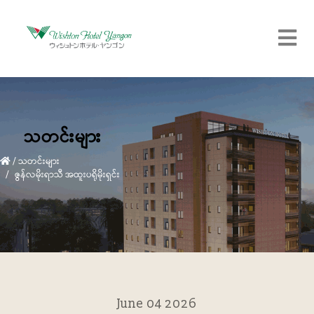
သတင်းများ
/
သတင်းများ
ဇွန်လမိုးရာသီ အထူးပရိုမိုးရှင်း
June 04 2026