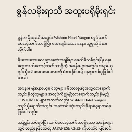
ဇွန်လမိုးရာသီ အထူးပရိုမိုးရှင်း
ဇွန်လ
မိုးရာသီအတွင်း
Wishton Hotel Yangon
တွင်
သက်
တောင့်သက်သာရှိပြီး
အေးချမ်းသော
အနားယူမှုကို
ခံစား
လိုက်ပါ။
မိုးအေးအေးလေးရွာနေတဲ့အချိန်မှာ
ခေတ်မီသန့်ရှင်းပြီး
နွေး
ထွေးသက်တောင့်သက်သာရှိတဲ့
အခန်းများအတွင်း
အနားယူ
ရင်း
မိုးသံအေးအေးလေးကို
ခံစားနိုင်မယ့်
နေရာတစ်ခုဖြစ်ပါ
တယ်။
အပန်းဖြေအနားယူချင်သူများ၊
မိသားစုနှင့်အတူလာရောက်
တည်းခိုလိုသူများ၊
အလုပ်ကိစ္စဖြင့်လာရောက်တည်းခိုမည့်
CUSTOMER
များအတွက်လည်း
Wishton Hotel Yangon
သည်
မိုးရာသီအတွင်း
အကောင်းဆုံးတည်းခိုရာနေရာတစ်ခု
ဖြစ်ပါသည်။
သန့်ရှင်းသပ်ရပ်ပြီး
သက်တောင့်သက်သာရှိသော
အခန်းများ
တွင်
တည်းခိုနိုင်သလို
JAPANESE CHEF
ကိုယ်တိုင်
ပြင်ဆင်