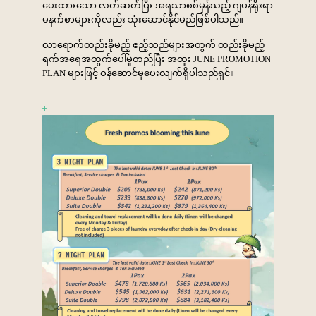
ပေးထားသော
လတ်ဆတ်ပြီး
အရသာစစ်မှန်သည့်
ဂျပန်ရိုးရာ
မနက်စာများကိုလည်း
သုံးဆောင်နိုင်မည်ဖြစ်ပါသည်။
လာရောက်တည်းခိုမည့်
ဧည့်သည်များအတွက်
တည်းခိုမည့်
ရက်အရေအတွက်ပေါ်မူတည်ပြီး
အထူး
JUNE PROMOTION
PLAN
များဖြင့်
ဝန်ဆောင်မှုပေးလျက်ရှိပါသည်ရှင်။
+